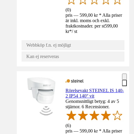
(
0
)
pris — 599,00 kr * Alla priser
är inkl. moms och exkl.
fraktkostnader. per st
599,00
kr
*
/
st
Webbköp f.n. ej möjligt
Kan ej reserveras
Rörelsevakt STEINEL IS 140-
2 IP54 140° vit
Genomsnittligt betyg: 4 av 5
stjärnor. 6 Recensioner.
(
6
)
pris — 599,00 kr * Alla priser