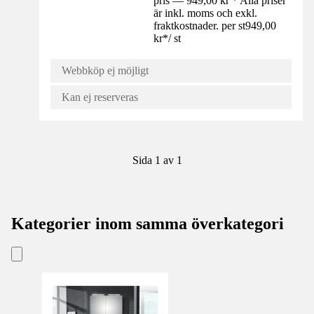
pris — 949,00 kr * Alla priser
är inkl. moms och exkl.
fraktkostnader. per st
949,00
kr
*
/
st
Webbköp ej möjligt
Kan ej reserveras
Sida 1 av 1
Kategorier inom samma överkategori