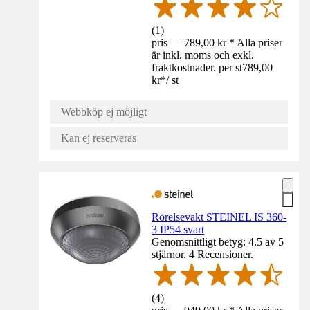
(
1
)
pris — 789,00 kr * Alla priser
är inkl. moms och exkl.
fraktkostnader. per st
789,00
kr
*
/
st
Webbköp ej möjligt
Kan ej reserveras
Rörelsevakt STEINEL IS 360-
3 IP54 svart
Genomsnittligt betyg: 4.5 av 5
stjärnor. 4 Recensioner.
(
4
)