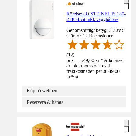
Rörelsevakt STEINEL IS 180-
2 IP54 vit inkl. vägghållare
Genomsnittligt betyg: 3.7 av 5
stjärnor. 12 Recensioner.
(
12
)
pris — 549,00 kr * Alla priser
är inkl. moms och exkl.
fraktkostnader. per st
549,00
kr
*
/
st
Köp på webben
Reservera & hämta