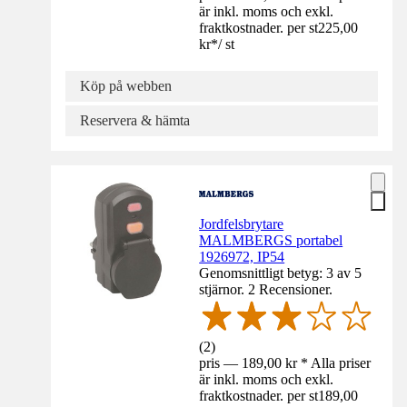
är inkl. moms och exkl.
fraktkostnader. per st
225,00
kr
*
/
st
Köp på webben
Reservera & hämta
Jordfelsbrytare
MALMBERGS portabel
1926972, IP54
Genomsnittligt betyg: 3 av 5
stjärnor. 2 Recensioner.
(
2
)
pris — 189,00 kr * Alla priser
är inkl. moms och exkl.
fraktkostnader. per st
189,00