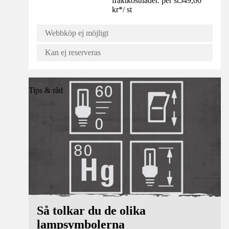
fraktkostnader. per st
549,00
kr
*
/
st
Webbköp ej möjligt
Kan ej reserveras
Tips & råd
Så tolkar du de olika
lampsymbolerna