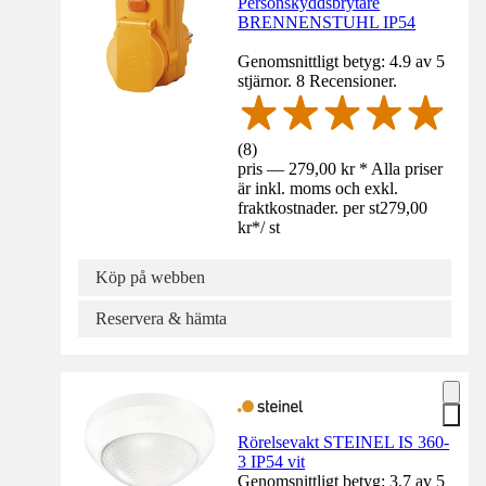
Personskyddsbrytare
BRENNENSTUHL IP54
Genomsnittligt betyg: 4.9 av 5
stjärnor. 8 Recensioner.
(
8
)
pris — 279,00 kr * Alla priser
är inkl. moms och exkl.
fraktkostnader. per st
279,00
kr
*
/
st
Köp på webben
Reservera & hämta
Rörelsevakt STEINEL IS 360-
3 IP54 vit
Genomsnittligt betyg: 3.7 av 5