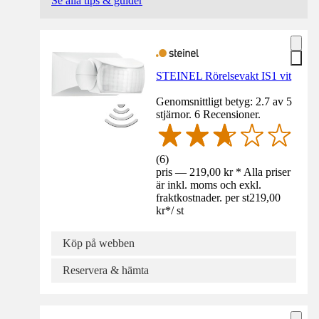
Se alla tips & guider
STEINEL Rörelsevakt IS1 vit
Genomsnittligt betyg: 2.7 av 5
stjärnor. 6 Recensioner.
(
6
)
pris — 219,00 kr * Alla priser
är inkl. moms och exkl.
fraktkostnader. per st
219,00
kr
*
/
st
Köp på webben
Reservera & hämta