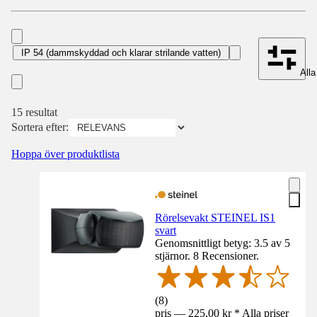
IP 54 (dammskyddad och klarar strilande vatten)
Alla 
15 resultat
Sortera efter:
Hoppa över produktlista
Rörelsevakt STEINEL IS1
svart
Genomsnittligt betyg: 3.5 av 5
stjärnor. 8 Recensioner.
(
8
)
pris — 225,00 kr * Alla priser