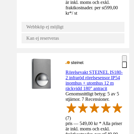
är inkl. moms och exkl.
fraktkostnader. per st
599,00
kr
*
/
st
Webbköp ej möjligt
Kan ej reserveras
Rörelsevakt STEINEL IS180-
2 infraröd rörelsesensor IP54
inomhus + utomhus 12 m
räckvidd 180° antracit
Genomsnittligt betyg: 5 av 5
stjärnor. 7 Recensioner.
(
7
)
pris — 549,00 kr * Alla priser
är inkl. moms och exkl.