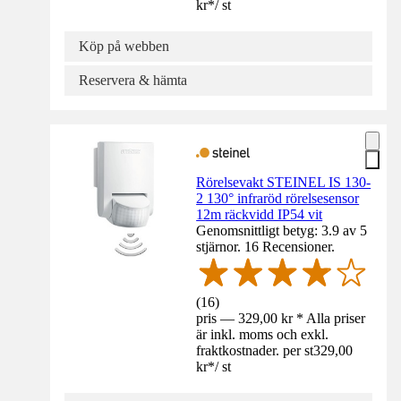
kr
*
/
st
Köp på webben
Reservera & hämta
Rörelsevakt STEINEL IS 130-
2 130° infraröd rörelsesensor
12m räckvidd IP54 vit
Genomsnittligt betyg: 3.9 av 5
stjärnor. 16 Recensioner.
(
16
)
pris — 329,00 kr * Alla priser
är inkl. moms och exkl.
fraktkostnader. per st
329,00
kr
*
/
st