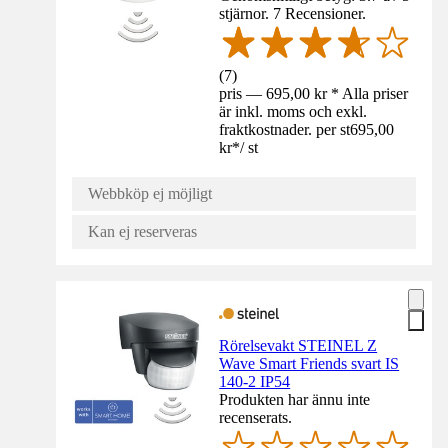
stjärnor. 7 Recensioner.
(
7
)
pris — 695,00 kr * Alla priser
är inkl. moms och exkl.
fraktkostnader. per st
695,00
kr
*
/
st
Webbköp ej möjligt
Kan ej reserveras
Rörelsevakt STEINEL Z
Wave Smart Friends svart IS
140-2 IP54
Produkten har ännu inte
recenserats.