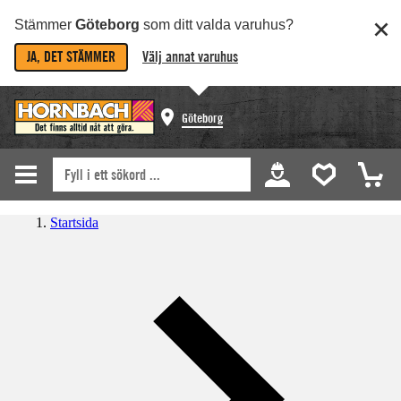
Stämmer
Göteborg
som ditt valda varuhus?
JA, DET STÄMMER
Välj annat varuhus
Göteborg
Startsida