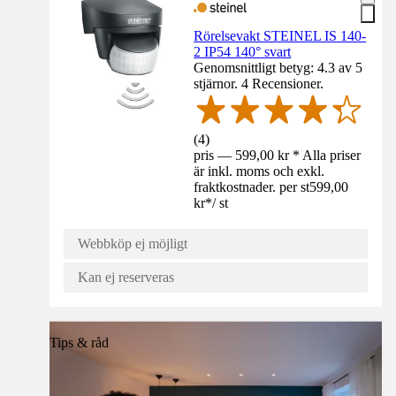
Rörelsevakt STEINEL IS 140-
2 IP54 140° svart
Genomsnittligt betyg: 4.3 av 5
stjärnor. 4 Recensioner.
(
4
)
pris — 599,00 kr * Alla priser
är inkl. moms och exkl.
fraktkostnader. per st
599,00
kr
*
/
st
Webbköp ej möjligt
Kan ej reserveras
Tips & råd