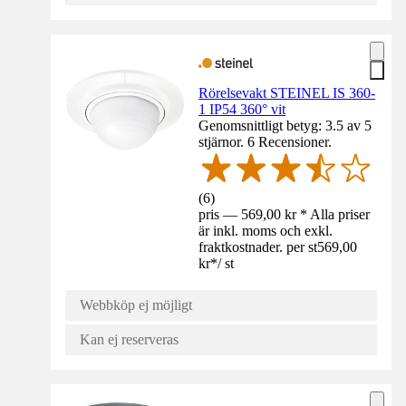
Rörelsevakt STEINEL IS 360-
1 IP54 360° vit
Genomsnittligt betyg: 3.5 av 5
stjärnor. 6 Recensioner.
(
6
)
pris — 569,00 kr * Alla priser
är inkl. moms och exkl.
fraktkostnader. per st
569,00
kr
*
/
st
Webbköp ej möjligt
Kan ej reserveras