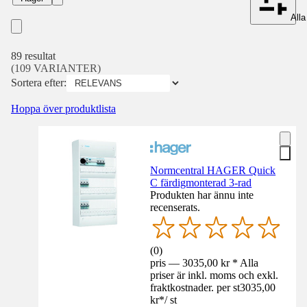
Alla 
89 resultat
(109 VARIANTER)
Sortera efter:
Hoppa över produktlista
Normcentral HAGER Quick
C färdigmonterad 3-rad
Produkten har ännu inte
recenserats.
(
0
)
pris — 3035,00 kr * Alla
priser är inkl. moms och exkl.
fraktkostnader. per st
3035,00
kr
*
/
st