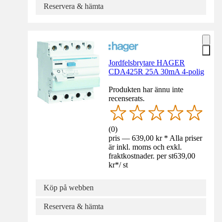
Reservera & hämta
Jordfelsbrytare HAGER
CDA425R 25A 30mA 4-polig
Produkten har ännu inte
recenserats.
(
0
)
pris — 639,00 kr * Alla priser
är inkl. moms och exkl.
fraktkostnader. per st
639,00
kr
*
/
st
Köp på webben
Reservera & hämta