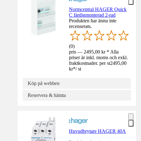
Normcentral HAGER Quick
C färdigmonterad 2-rad
Produkten har ännu inte
recenserats.
(
0
)
pris — 2495,00 kr * Alla
priser är inkl. moms och exkl.
fraktkostnader. per st
2495,00
kr
*
/
st
Köp på webben
Reservera & hämta
Huvudbrytare HAGER 40A