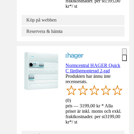
fraktkostnader. per st
1595,00
kr
*
/
st
Köp på webben
Reservera & hämta
Normcentral HAGER Quick
C färdigmonterad 2-rad
Produkten har ännu inte
recenserats.
(
0
)
pris — 3199,00 kr * Alla
priser är inkl. moms och exkl.
fraktkostnader. per st
3199,00
kr
*
/
st