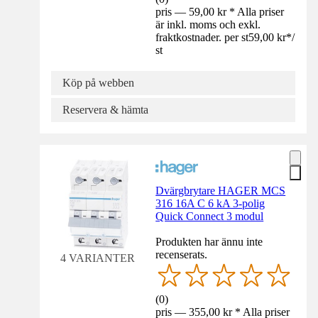
pris — 59,00 kr * Alla priser
är inkl. moms och exkl.
fraktkostnader. per st
59,00 kr
*
/
st
Köp på webben
Reservera & hämta
Dvärgbrytare HAGER MCS
316 16A C 6 kA 3-polig
Quick Connect 3 modul
Produkten har ännu inte
recenserats.
4 VARIANTER
(
0
)
pris — 355,00 kr * Alla priser