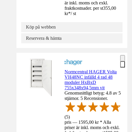
är inkl. moms och exkl.
fraktkostnader. per st
355,00
kr
*
/
st
Köp på webben
Reservera & hämta
Normcentral HAGER Volta
VH48NC infälld 4 rad 48
moduler HxBxD
755x348x94,5mm vit
Genomsnittligt betyg: 4.8 av 5
stjärnor. 5 Recensioner.
(
5
)
pris — 1595,00 kr * Alla
priser är inkl. moms och exkl.