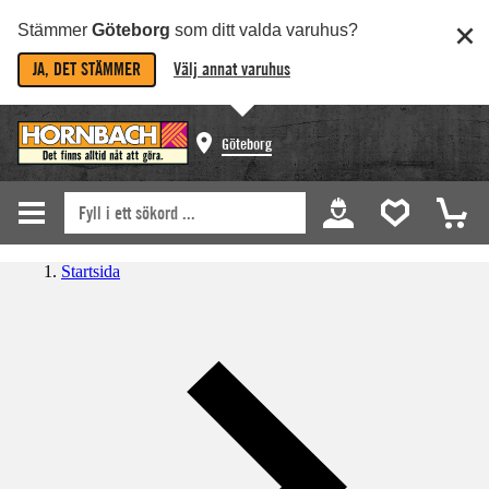
Stämmer
Göteborg
som ditt valda varuhus?
JA, DET STÄMMER
Välj annat varuhus
Göteborg
Startsida