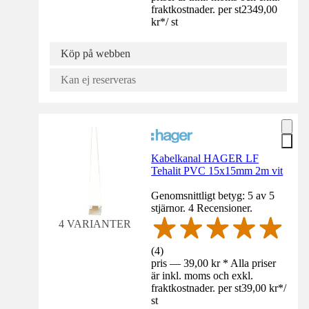
fraktkostnader. per st
2349,00
kr
*
/
st
Köp på webben
Kan ej reserveras
Kabelkanal HAGER LF
Tehalit PVC 15x15mm 2m vit
Genomsnittligt betyg: 5 av 5
stjärnor. 4 Recensioner.
4 VARIANTER
(
4
)
pris — 39,00 kr * Alla priser
är inkl. moms och exkl.
fraktkostnader. per st
39,00 kr
*
/
st