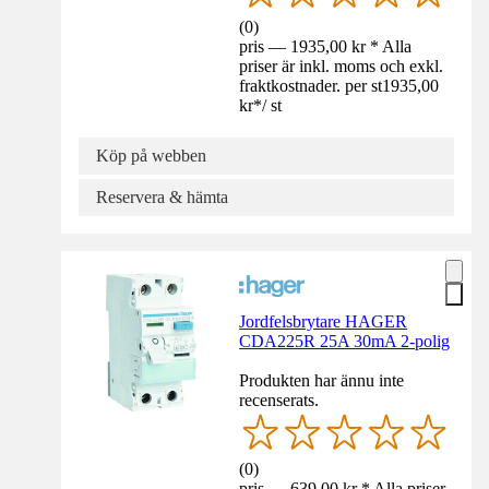
(
0
)
pris — 1935,00 kr * Alla
priser är inkl. moms och exkl.
fraktkostnader. per st
1935,00
kr
*
/
st
Köp på webben
Reservera & hämta
Jordfelsbrytare HAGER
CDA225R 25A 30mA 2-polig
Produkten har ännu inte
recenserats.
(
0
)
pris — 639,00 kr * Alla priser