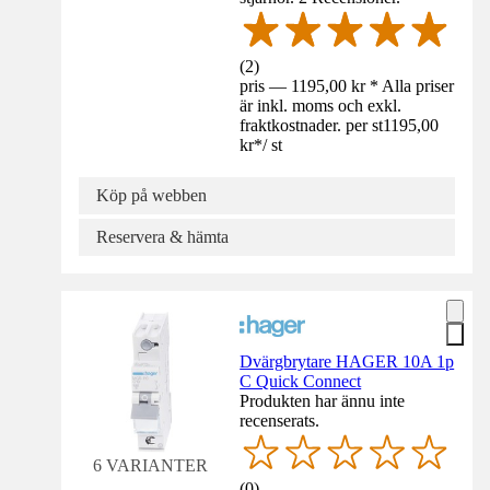
(
2
)
pris — 1195,00 kr * Alla priser
är inkl. moms och exkl.
fraktkostnader. per st
1195,00
kr
*
/
st
Köp på webben
Reservera & hämta
Dvärgbrytare HAGER 10A 1p
C Quick Connect
Produkten har ännu inte
recenserats.
6 VARIANTER
(
0
)