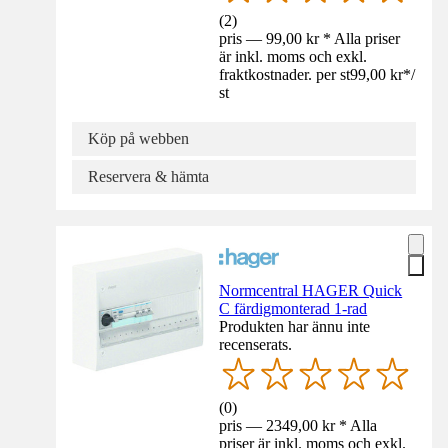
(
2
)
pris — 99,00 kr * Alla priser
är inkl. moms och exkl.
fraktkostnader. per st
99,00 kr
*
/
st
Köp på webben
Reservera & hämta
Normcentral HAGER Quick
C färdigmonterad 1-rad
Produkten har ännu inte
recenserats.
(
0
)
pris — 2349,00 kr * Alla
priser är inkl. moms och exkl.