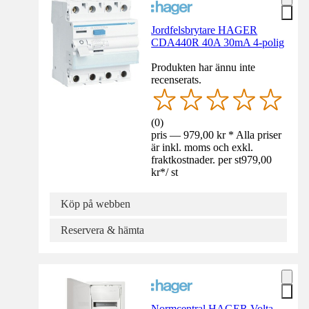
Jordfelsbrytare HAGER
CDA440R 40A 30mA 4-polig
Produkten har ännu inte
recenserats.
(
0
)
pris — 979,00 kr * Alla priser
är inkl. moms och exkl.
fraktkostnader. per st
979,00
kr
*
/
st
Köp på webben
Reservera & hämta
Normcentral HAGER Volta