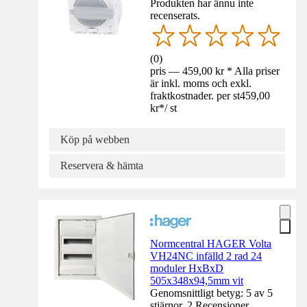
Produkten har ännu inte
recenserats.
(
0
)
pris — 459,00 kr * Alla priser
är inkl. moms och exkl.
fraktkostnader. per st
459,00
kr
*
/
st
Köp på webben
Reservera & hämta
Normcentral HAGER Volta
VH24NC infälld 2 rad 24
moduler HxBxD
505x348x94,5mm vit
Genomsnittligt betyg: 5 av 5
stjärnor. 2 Recensioner.