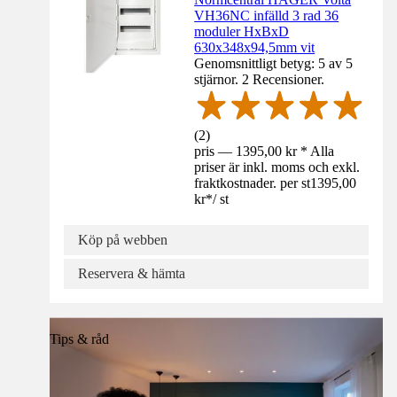
VH36NC infälld 3 rad 36
moduler HxBxD
630x348x94,5mm vit
Genomsnittligt betyg: 5 av 5
stjärnor. 2 Recensioner.
(
2
)
pris — 1395,00 kr * Alla
priser är inkl. moms och exkl.
fraktkostnader. per st
1395,00
kr
*
/
st
Köp på webben
Reservera & hämta
Tips & råd