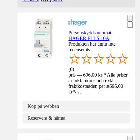
Personskyddsautomat
HAGER FI-LS 10A
Produkten har ännu inte
recenserats.
(
0
)
pris — 696,00 kr * Alla priser
är inkl. moms och exkl.
fraktkostnader. per st
696,00
kr
*
/
st
Köp på webben
Reservera & hämta