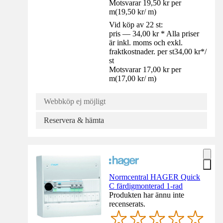
Motsvarar 19,50 kr per
m
(
19,50 kr
/
m
)
Vid köp av 22 st:
pris — 34,00 kr * Alla priser
är inkl. moms och exkl.
fraktkostnader. per st
34,00 kr
*
/
st
Motsvarar 17,00 kr per
m
(
17,00 kr
/
m
)
Webbköp ej möjligt
Reservera & hämta
Normcentral HAGER Quick
C färdigmonterad 1-rad
Produkten har ännu inte
recenserats.