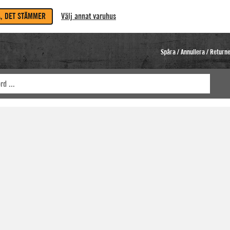
A, DET STÄMMER
Välj annat varuhus
Spåra / Annullera / Return