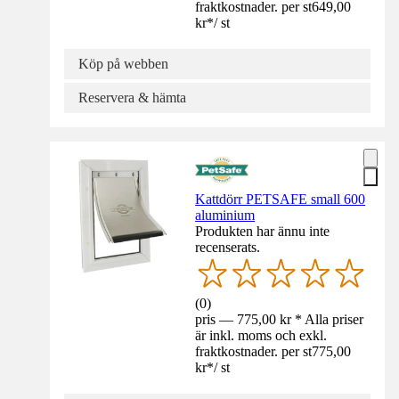
fraktkostnader. per st
649,00
kr
*
/
st
Köp på webben
Reservera & hämta
Kattdörr PETSAFE small 600
aluminium
Produkten har ännu inte
recenserats.
(
0
)
pris — 775,00 kr * Alla priser
är inkl. moms och exkl.
fraktkostnader. per st
775,00
kr
*
/
st