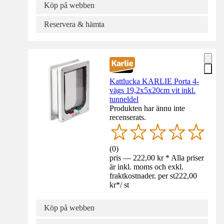
Köp på webben
Reservera & hämta
Kattlucka KARLIE Porta 4-
vägs 19,2x5x20cm vit inkl.
tunneldel
Produkten har ännu inte
recenserats.
(
0
)
pris — 222,00 kr * Alla priser
är inkl. moms och exkl.
fraktkostnader. per st
222,00
kr
*
/
st
Köp på webben