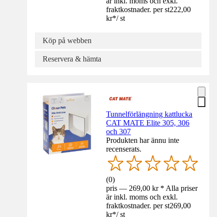
är inkl. moms och exkl.
fraktkostnader. per st
222,00
kr
*
/
st
Köp på webben
Reservera & hämta
Tunnelförlängning kattlucka
CAT MATE Elite 305, 306
och 307
Produkten har ännu inte
recenserats.
(
0
)
pris — 269,00 kr * Alla priser
är inkl. moms och exkl.
fraktkostnader. per st
269,00
kr
*
/
st