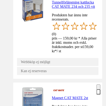
Tunnelförlängning kattlucka
CAT MATE 234 och 235 vit
Produkten har ännu inte
recenserats.
(
0
)
pris — 159,00 kr * Alla priser
är inkl. moms och exkl.
fraktkostnader. per st
159,00
kr
*
/
st
Webbköp ej möjligt
Kan ej reserveras
Magnet CAT MATE 2st