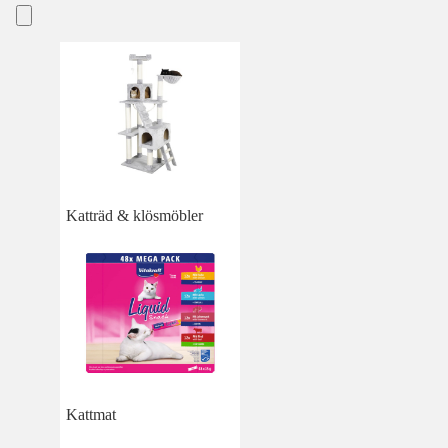
Katträd & klösmöbler
Kattmat