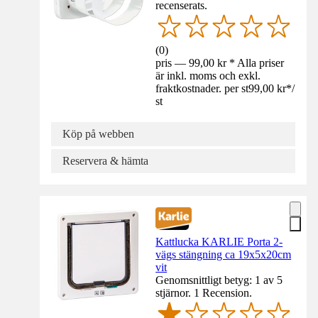
recenserats.
(
0
)
pris — 99,00 kr * Alla priser
är inkl. moms och exkl.
fraktkostnader. per st
99,00 kr
*
/
st
Köp på webben
Reservera & hämta
Kattlucka KARLIE Porta 2-
vägs stängning ca 19x5x20cm
vit
Genomsnittligt betyg: 1 av 5
stjärnor. 1 Recension.