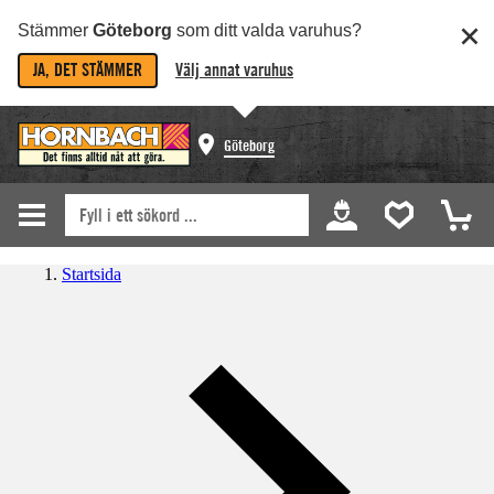
Stämmer
Göteborg
som ditt valda varuhus?
JA, DET STÄMMER
Välj annat varuhus
Göteborg
Startsida