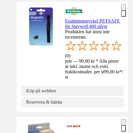
Ersättningsnyckel PETSAFE
för Staywell 400 silver
Produkten har ännu inte
recenserats.
(
0
)
pris — 99,00 kr * Alla priser
är inkl. moms och exkl.
fraktkostnader. per st
99,00 kr
*
/
st
Köp på webben
Reservera & hämta