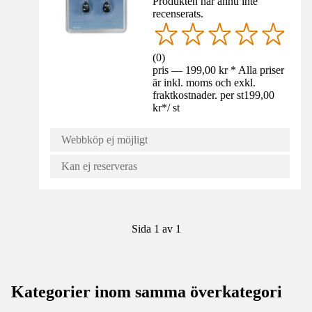
Produkten har ännu inte
recenserats.
(
0
)
pris — 199,00 kr * Alla priser
är inkl. moms och exkl.
fraktkostnader. per st
199,00
kr
*
/
st
Webbköp ej möjligt
Kan ej reserveras
Sida 1 av 1
Kategorier inom samma överkategori