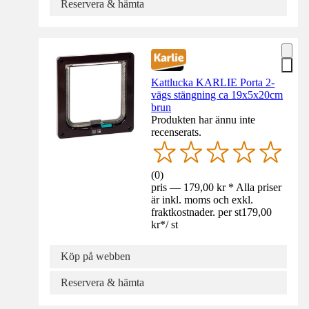
Reservera & hämta
Kattlucka KARLIE Porta 2-
vägs stängning ca 19x5x20cm
brun
Produkten har ännu inte
recenserats.
(
0
)
pris — 179,00 kr * Alla priser
är inkl. moms och exkl.
fraktkostnader. per st
179,00
kr
*
/
st
Köp på webben
Reservera & hämta