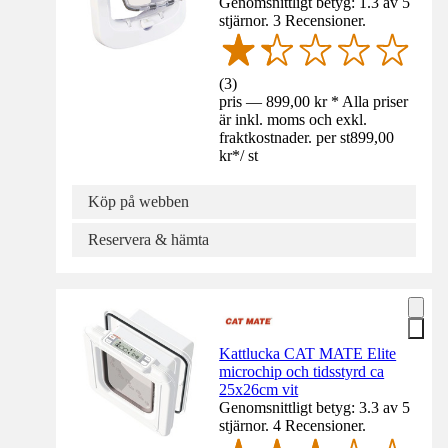
Genomsnittligt betyg: 1.3 av 5
stjärnor. 3 Recensioner.
(
3
)
pris — 899,00 kr * Alla priser
är inkl. moms och exkl.
fraktkostnader. per st
899,00
kr
*
/
st
Köp på webben
Reservera & hämta
Kattlucka CAT MATE Elite
microchip och tidsstyrd ca
25x26cm vit
Genomsnittligt betyg: 3.3 av 5
stjärnor. 4 Recensioner.