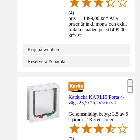
(
4
)
pris — 1499,00 kr * Alla
priser är inkl. moms och exkl.
fraktkostnader. per st
1499,00
kr
*
/
st
Köp på webben
Reservera & hämta
Kattlucka KARLIE Porta 4-
vägs 23,5x25,2x5cm vit
Genomsnittligt betyg: 3.5 av 5
stjärnor. 2 Recensioner.
(
2
)