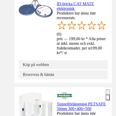
ID-bricka CAT MATE
elektronisk
Produkten har ännu inte
recenserats.
(
0
)
pris — 199,00 kr * Alla priser
är inkl. moms och exkl.
fraktkostnader. per st
199,00
kr
*
/
st
Köp på webben
Reservera & hämta
Tunnelförlängning PETSAFE
50mm 300+400+500
Produkten har ännu inte