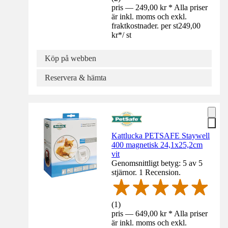
pris — 249,00 kr * Alla priser
är inkl. moms och exkl.
fraktkostnader. per st
249,00
kr
*
/
st
Köp på webben
Reservera & hämta
Kattlucka PETSAFE Staywell
400 magnetisk 24,1x25,2cm
vit
Genomsnittligt betyg: 5 av 5
stjärnor. 1 Recension.
(
1
)
pris — 649,00 kr * Alla priser
är inkl. moms och exkl.