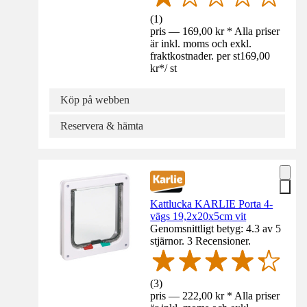
(
1
)
pris — 169,00 kr * Alla priser
är inkl. moms och exkl.
fraktkostnader. per st
169,00
kr
*
/
st
Köp på webben
Reservera & hämta
Kattlucka KARLIE Porta 4-
vägs 19,2x20x5cm vit
Genomsnittligt betyg: 4.3 av 5
stjärnor. 3 Recensioner.
(
3
)
pris — 222,00 kr * Alla priser