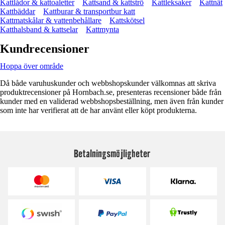
Kattlådor & kattoaletter
Kattsand & kattströ
Kattleksaker
Kattnät
Kattbäddar
Kattburar & transportbur katt
Kattmatskålar & vattenbehållare
Kattskötsel
Katthalsband & kattselar
Kattmynta
Kundrecensioner
Hoppa över område
Då både varuhuskunder och webbshopskunder välkomnas att skriva
produktrecensioner på Hornbach.se, presenteras recensioner både från
kunder med en validerad webbshopsbeställning, men även från kunder
som inte har verifierat att de har använt eller köpt produkterna.
Betalningsmöjligheter