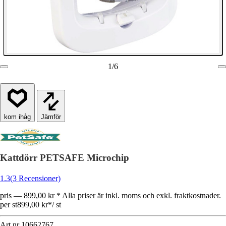
1
/
6
Jämför
Kattdörr PETSAFE Microchip
1.3
(3 Recensioner)
pris — 899,00 kr * Alla priser är inkl. moms och exkl. fraktkostnader.
per st
899,00 kr
*
/
st
Art.nr
10662767