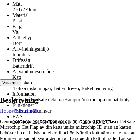
Mått
220x239mm
Material
Plast
Färg
Vit
Artikeltyp
Dörr
Användningsmiljö
Inomhus
Driftssätt
Batteridrift
Användningsområde
Katt
Egenskap
Visa mer
4 olika inställningar, Batteridriven, Enkel hantering
Information
Beskrivning
https://intl.petsafe.net/en-se/support/microchip-compatibility
Funktioner
Hoppa över område
4 olika inställningar
EAN
Genom att använda radiofrekvensidentifikation (RFID) läser PetSafe
2007009429175, 729849161450, 729849164277
Microchip Cat Flap av din katts unika mikrochip-ID utan att katten
behöver ha ett halsband eller tillbehör. När din katt närmar sig luckan
kommer luckan att svara genom att bara ge din katt tillträde. Luckan