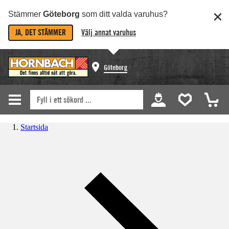
Stämmer
Göteborg
som ditt valda varuhus?
JA, DET STÄMMER
Välj annat varuhus
Göteborg
Startsida