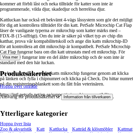
kommer att förbli låst och neka tillträde för katter som inte är
programmerade, vilda djur, skadedjur och herrelösa djur.
Kattluckan har också ett bekvämt 4-vägs låssystem som gör det möjligt
för dig att kontrollera tillträdet för din katt. PetSafe Microchip Cat Flap
läser de vanligaste typerna av mikrochip som katter märks med –
FDX-B (15-siffrigt). Om du inte är säker på vilket typ av chip din
katthar, prova vår kompabilitetskoll och ange din katts mikrochip-ID
för att kontrollera att ditt mikrochip är kompatibelt. PetSafe Microchip
Cat Flap fungerar bara om din katt utrustats med ett mikrochip. För
närvarande fungerar inte en del äldre mikrochip och de som inte är
Visa mer
standard med den här luckan.
Produktsäkerhet
Du kan kontrollera om din katts mikrochip fungerar genom att klicka
på länken och fylla i chipnumret och klicka på Check. Du hittar numret
på din registreringsblankett som du fått från veterinären.
Hoppa över område
https://intl.petsafe.net/en-se/support/microchip-compatibility
Ansvarig för produktsäkerhet se
.
Information från tillverkaren
Ytterligare kategorier
Hoppa över lista
Zoo & akvaristik
Katt
Kattlucka
Katträd & klösmöbler
Kattmat