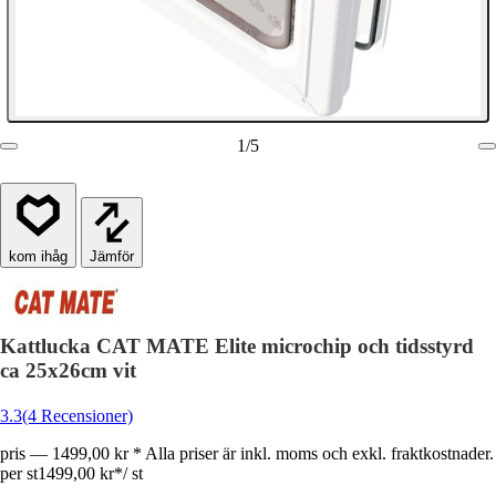
1
/
5
Jämför
Kattlucka CAT MATE Elite microchip och tidsstyrd
ca 25x26cm vit
3.3
(4 Recensioner)
pris — 1499,00 kr * Alla priser är inkl. moms och exkl. fraktkostnader.
per st
1499,00 kr
*
/
st