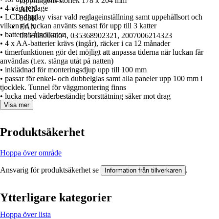
Öppningens storlek 178 x 204 mm
• 4-vägsreglage
AKN
• LCD-display visar vald reglageinställning samt uppehållsort och
863K
vilken tid luckan använts senast för upp till 3 katter
EAN
• batterinivåindikator
035368003554, 035368902321, 2007006214323
• 4 x AA-batterier krävs (ingår), räcker i ca 12 månader
• timerfunktionen gör det möjligt att anpassa tiderna när luckan får
användas (t.ex. stänga utåt på natten)
• inklädnad för monteringsdjup upp till 100 mm
• passar för enkel- och dubbelglas samt alla paneler upp 100 mm i
tjocklek. Tunnel för väggmontering finns
• lucka med väderbeständig borsttätning säker mot drag
Visa mer
Produktsäkerhet
Hoppa över område
Ansvarig för produktsäkerhet se
.
Information från tillverkaren
Ytterligare kategorier
Hoppa över lista