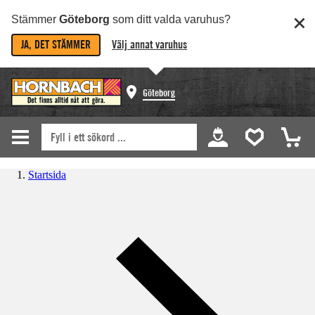
Stämmer
Göteborg
som ditt valda varuhus?
JA, DET STÄMMER
Välj annat varuhus
Göteborg
Startsida