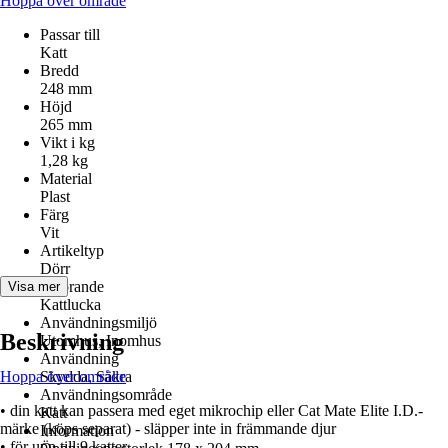
Hoppa över område
Passar till
Katt
Bredd
248 mm
Höjd
265 mm
Vikt i kg
1,28 kg
Material
Plast
Färg
Vit
Artikeltyp
Dörr
Utförande
Visa mer
Kattlucka
Användningsmiljö
Beskrivning
Utomhus, Inomhus
Användning
Hoppa över område
Skydda, Säkra
Användningsområde
• din katt kan passera med eget mikrochip eller Cat Mate Elite I.D.-
Katt
märke (köps separat) - släpper inte in främmande djur
Information
• för upp till 9 katter