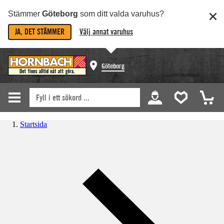
Stämmer
Göteborg
som ditt valda varuhus?
JA, DET STÄMMER
Välj annat varuhus
Göteborg
Startsida