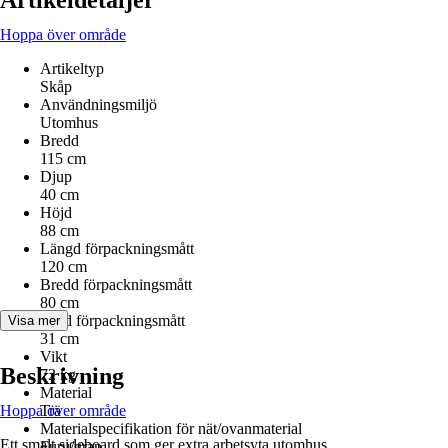
Artikeldetaljer
Hoppa över område
Artikeltyp
Skåp
Användningsmiljö
Utomhus
Bredd
115 cm
Djup
40 cm
Höjd
88 cm
Längd förpackningsmått
120 cm
Bredd förpackningsmått
80 cm
Höjd förpackningsmått
Visa mer
31 cm
Vikt
Beskrivning
72 kg
Material
Hoppa över område
Trä
Materialspecifikation för nät/ovanmaterial
Ett smalt sideboard som ger extra arbetsyta utomhus.
Furu/gran