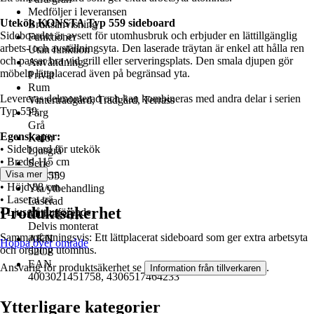
Medföljer i leveransen
Utekök KONSTA Typ 559 sideboard
Bruksanvisning
Sideboardet är avsett för utomhusbruk och erbjuder en lättillgänglig
Funktioner
arbets- och avställningsyta. Den laserade träytan är enkel att hålla ren
Utan funktion
och passar bra vid grill eller serveringsplats. Den smala djupen gör
Användning
möbeln lättplacerad även på begränsad yta.
Privat
Rum
Levereras delmonterad och kan kombineras med andra delar i serien
Vinterträdgård, Trädgård, Terrass
Typ 559.
Färg
Grå
Egenskaper:
Kulör
• Sideboard för utekök
Ljusgrå
• Bredd 115 cm
Serie
• Djup 40 cm
Visa mer
Typ 559
• Höjd 88 cm
Yta/ytbehandling
• Laserat trä
Laserad
Produktsäkerhet
• Ljusgrått utförande
Montagetyp
Delvis monterat
Sammanfattningsvis: Ett lättplacerat sideboard som ger extra arbetsyta
AKN
Hoppa över område
och ordning utomhus.
52CP
EAN
Ansvarig för produktsäkerhet se
.
Information från tillverkaren
4003021451758, 4306517464233
Ytterligare kategorier