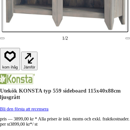
1
/
2
Jämför
Utekök KONSTA typ 559 sideboard 115x40x88cm
ljusgrått
Bli den första att recensera
pris — 3899,00 kr * Alla priser är inkl. moms och exkl. fraktkostnader.
per st
3899,00 kr
*
/
st