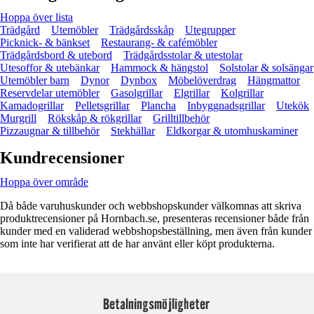
Hoppa över lista
Trädgård
Utemöbler
Trädgårdsskåp
Utegrupper
Picknick- & bänkset
Restaurang- & cafémöbler
Trädgårdsbord & utebord
Trädgårdsstolar & utestolar
Utesoffor & utebänkar
Hammock & hängstol
Solstolar & solsängar
Utemöbler barn
Dynor
Dynbox
Möbelöverdrag
Hängmattor
Reservdelar utemöbler
Gasolgrillar
Elgrillar
Kolgrillar
Kamadogrillar
Pelletsgrillar
Plancha
Inbyggnadsgrillar
Utekök
Murgrill
Rökskåp & rökgrillar
Grilltillbehör
Pizzaugnar & tillbehör
Stekhällar
Eldkorgar & utomhuskaminer
Kundrecensioner
Hoppa över område
Då både varuhuskunder och webbshopskunder välkomnas att skriva
produktrecensioner på Hornbach.se, presenteras recensioner både från
kunder med en validerad webbshopsbeställning, men även från kunder
som inte har verifierat att de har använt eller köpt produkterna.
Betalningsmöjligheter