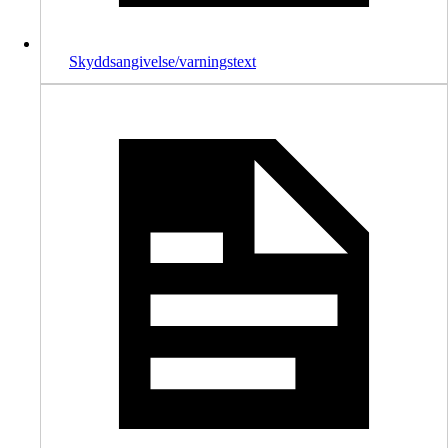
Skyddsangivelse/varningstext