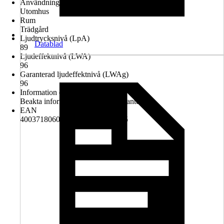
Användningsmiljö
Utomhus
Rum
Trädgård
Ljudtrycksnivå (LpA)
Datablad
89
Ljudeffektnivå (LWA)
96
Garanterad ljudeffektnivå (LWAg)
96
Information om avfallshantering
Beakta informationen om avfallshantering
EAN
4003718060775, 4003718064445