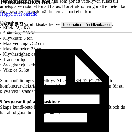
Produktsäkerhet
Transport sker via två stora hjul som gör att vedklyven rullas till
arbetsplatsen istället för att bäras. Konstruktionen gör att enheten kan
förvaras mer kompakt när benen tas bort eller kortas.
Hoppa över område
Egenskaper:
Ansvarig för produktsäkerhet se
.
Information från tillverkaren
• Effekt: 2,2 kW
• Spänning: 230 V
• Klyvkraft: 5 ton
• Max vedlängd: 52 cm
• Max diameter: 25 cm
• Klyvhastighet: ca 7,5 cm/s
• Transporthjul
• Avtagbara/justerbara ben
• Vikt: ca 61 kg
Sammanfattningsvis: Vedklyv AL-KO LSH 520/5 230V 5 ton
kombinerar elektrisk drift, tryckkraft och mobil konstruktion för att
klyva ved i standardstorlek med kontrollerad arbetsprocess.
5 års garanti på alla maskiner
Skapa kundkonto hos Hornbach – så sparas kvittona digitalt och du
har alltid garantin nära till hands.