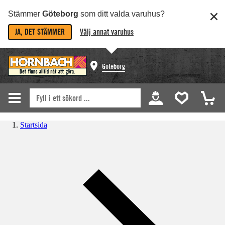
Stämmer
Göteborg
som ditt valda varuhus?
JA, DET STÄMMER
Välj annat varuhus
Göteborg
Startsida