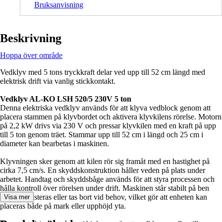
Bruksanvisning
Beskrivning
Hoppa över område
Vedklyv med 5 tons tryckkraft delar ved upp till 52 cm längd med
elektrisk drift via vanlig stickkontakt.
Vedklyv AL-KO LSH 520/5 230V 5 ton
Denna elektriska vedklyv används för att klyva vedblock genom att
placera stammen på klyvbordet och aktivera klyvkilens rörelse. Motorn
på 2,2 kW drivs via 230 V och pressar klyvkilen med en kraft på upp
till 5 ton genom träet. Stammar upp till 52 cm i längd och 25 cm i
diameter kan bearbetas i maskinen.
Klyvningen sker genom att kilen rör sig framåt med en hastighet på
cirka 7,5 cm/s. En skyddskonstruktion håller veden på plats under
arbetet. Handtag och skyddsbåge används för att styra processen och
hålla kontroll över rörelsen under drift. Maskinen står stabilt på ben
som kan justeras eller tas bort vid behov, vilket gör att enheten kan
Visa mer
placeras både på mark eller upphöjd yta.