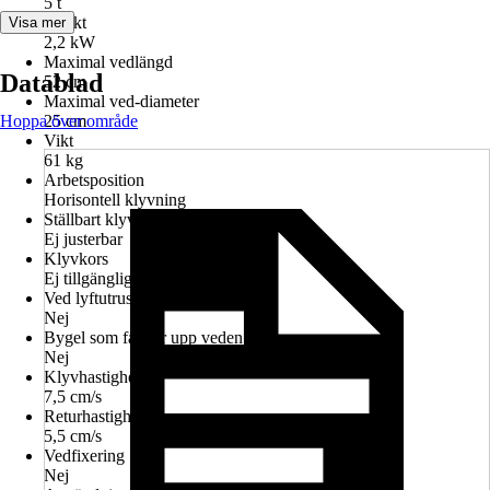
5 t
Effekt
Visa mer
2,2 kW
Maximal vedlängd
Datablad
52 cm
Maximal ved-diameter
Hoppa över område
25 cm
Vikt
61 kg
Arbetsposition
Horisontell klyvning
Ställbart klyvbord
Ej justerbar
Klyvkors
Ej tillgänglig
Ved lyftutrustning
Nej
Bygel som fångar upp veden
Nej
Klyvhastighet
7,5 cm/s
Returhastighet
5,5 cm/s
Vedfixering
Nej