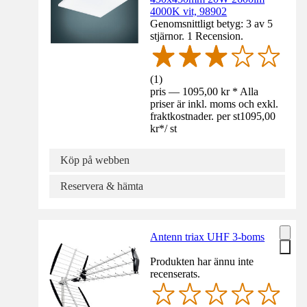
4000K vit, 98902
Genomsnittligt betyg: 3 av 5
stjärnor. 1 Recension.
(
1
)
pris — 1095,00 kr * Alla
priser är inkl. moms och exkl.
fraktkostnader. per st
1095,00
kr
*
/
st
Köp på webben
Reservera & hämta
Antenn triax UHF 3-boms
Produkten har ännu inte
recenserats.