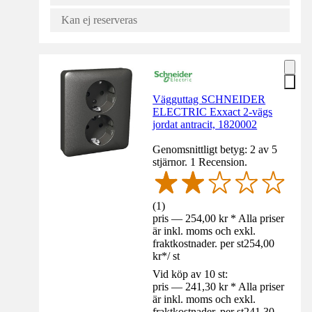
Kan ej reserveras
Vägguttag SCHNEIDER
ELECTRIC Exxact 2-vägs
jordat antracit, 1820002
Genomsnittligt betyg: 2 av 5
stjärnor. 1 Recension.
(
1
)
pris — 254,00 kr * Alla priser
är inkl. moms och exkl.
fraktkostnader. per st
254,00
kr
*
/
st
Vid köp av 10 st:
pris — 241,30 kr * Alla priser
är inkl. moms och exkl.
fraktkostnader. per st
241,30