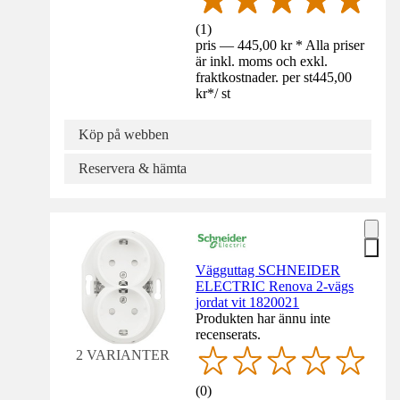
(
1
)
pris — 445,00 kr * Alla priser
är inkl. moms och exkl.
fraktkostnader. per st
445,00
kr
*
/
st
Köp på webben
Reservera & hämta
Vägguttag SCHNEIDER
ELECTRIC Renova 2-vägs
jordat vit 1820021
Produkten har ännu inte
recenserats.
2 VARIANTER
(
0
)