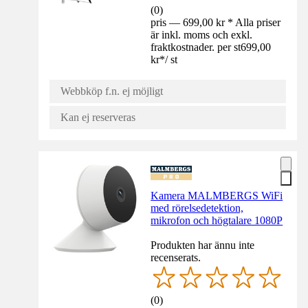
(
0
)
pris — 699,00 kr * Alla priser
är inkl. moms och exkl.
fraktkostnader. per st
699,00
kr
*
/
st
Webbköp f.n. ej möjligt
Kan ej reserveras
Kamera MALMBERGS WiFi
med rörelsedetektion,
mikrofon och högtalare 1080P
Produkten har ännu inte
recenserats.
(
0
)