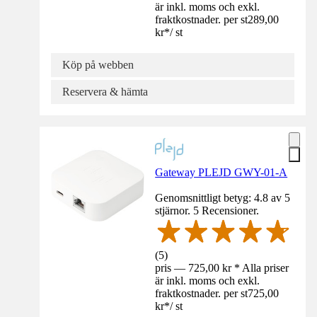
är inkl. moms och exkl.
fraktkostnader. per st
289,00
kr
*
/
st
Köp på webben
Reservera & hämta
Gateway PLEJD GWY-01-A
Genomsnittligt betyg: 4.8 av 5
stjärnor. 5 Recensioner.
(
5
)
pris — 725,00 kr * Alla priser
är inkl. moms och exkl.
fraktkostnader. per st
725,00
kr
*
/
st