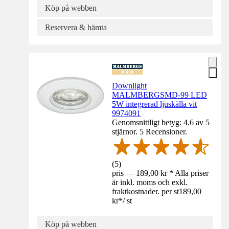
Köp på webben
Reservera & hämta
Downlight
MALMBERGSMD-99 LED
5W integrerad ljuskälla vit
9974091
Genomsnittligt betyg: 4.6 av 5
stjärnor. 5 Recensioner.
(
5
)
pris — 189,00 kr * Alla priser
är inkl. moms och exkl.
fraktkostnader. per st
189,00
kr
*
/
st
Köp på webben