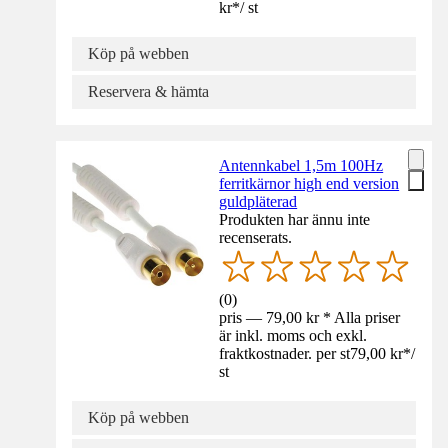
kr
*
/
st
Köp på webben
Reservera & hämta
Antennkabel 1,5m 100Hz
ferritkärnor high end version
guldpläterad
Produkten har ännu inte
recenserats.
(
0
)
pris — 79,00 kr * Alla priser
är inkl. moms och exkl.
fraktkostnader. per st
79,00 kr
*
/
st
Köp på webben