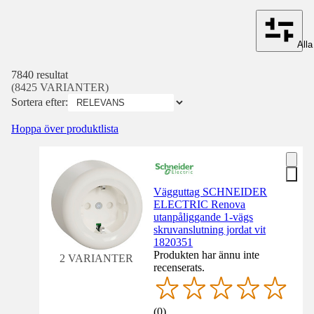
Alla 
7840 resultat
(8425 VARIANTER)
Sortera efter:
Hoppa över produktlista
Vägguttag SCHNEIDER
ELECTRIC Renova
utanpåliggande 1-vägs
skruvanslutning jordat vit
1820351
Produkten har ännu inte
2 VARIANTER
recenserats.
(
0
)