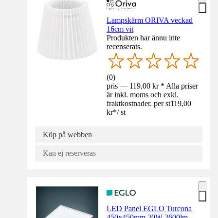
Lampskärm ORIVA veckad
16cm vit
Produkten har ännu inte
recenserats.
(
0
)
pris — 119,00 kr * Alla priser
är inkl. moms och exkl.
fraktkostnader. per st
119,00
kr
*
/
st
Köp på webben
Kan ej reserveras
LED Panel EGLO Turcona
450x450mm 20W 2600lm