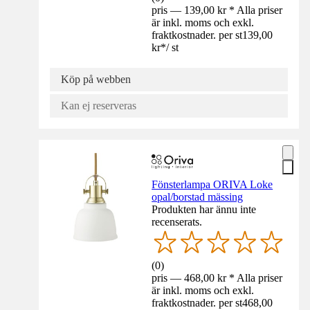
pris — 139,00 kr * Alla priser
är inkl. moms och exkl.
fraktkostnader. per st
139,00
kr
*
/
st
Köp på webben
Kan ej reserveras
Fönsterlampa ORIVA Loke
opal/borstad mässing
Produkten har ännu inte
recenserats.
(
0
)
pris — 468,00 kr * Alla priser
är inkl. moms och exkl.
fraktkostnader. per st
468,00