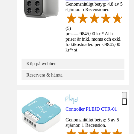
Genomsnittligt betyg: 4.8 av 5
stjärnor. 5 Recensioner.
(
5
)
pris — 9845,00 kr * Alla
priser är inkl. moms och exkl.
fraktkostnader. per st
9845,00
kr
*
/
st
Köp på webben
Reservera & hämta
Controller PLEJD CTR-01
Genomsnittligt betyg: 5 av 5
stjärnor. 1 Recension.