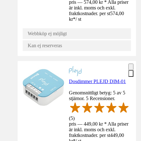
pris — 574,00 kr * Alla priser
är inkl. moms och exkl.
fraktkostnader. per st
574,00
kr
*
/
st
Webbköp ej möjligt
Kan ej reserveras
Dosdimmer PLEJD DIM-01
Genomsnittligt betyg: 5 av 5
stjärnor. 5 Recensioner.
(
5
)
pris — 449,00 kr * Alla priser
är inkl. moms och exkl.
fraktkostnader. per st
449,00
kr
*
/
st