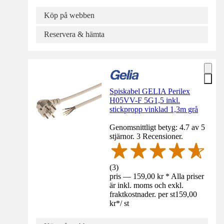
Köp på webben
Reservera & hämta
Spiskabel GELIA Perilex
H05VV-F 5G1,5 inkl.
stickpropp vinklad 1,3m grå
Genomsnittligt betyg: 4.7 av 5
stjärnor. 3 Recensioner.
(
3
)
pris — 159,00 kr * Alla priser
är inkl. moms och exkl.
fraktkostnader. per st
159,00
kr
*
/
st