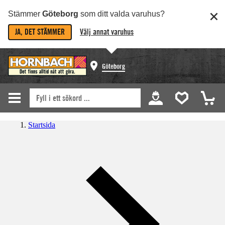
Stämmer
Göteborg
som ditt valda varuhus?
JA, DET STÄMMER
Välj annat varuhus
Göteborg
Startsida