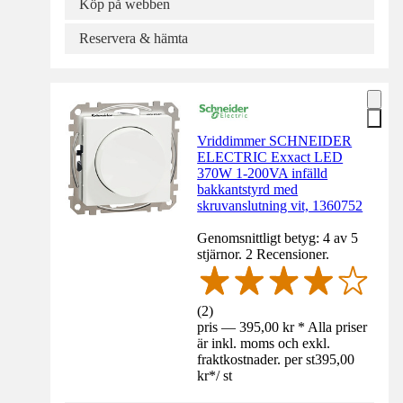
Köp på webben
Reservera & hämta
Vriddimmer SCHNEIDER
ELECTRIC Exxact LED
370W 1-200VA infälld
bakkantstyrd med
skruvanslutning vit, 1360752
Genomsnittligt betyg: 4 av 5
stjärnor. 2 Recensioner.
(
2
)
pris — 395,00 kr * Alla priser
är inkl. moms och exkl.
fraktkostnader. per st
395,00
kr
*
/
st