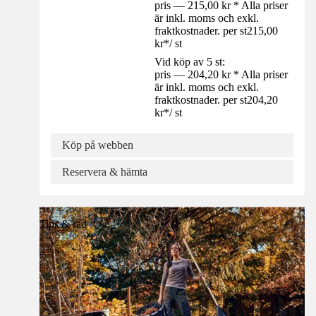
pris — 215,00 kr * Alla priser
är inkl. moms och exkl.
fraktkostnader. per st
215,00
kr
*
/
st
Vid köp av 5 st:
pris — 204,20 kr * Alla priser
är inkl. moms och exkl.
fraktkostnader. per st
204,20
kr
*
/
st
Köp på webben
Reservera & hämta
Tips & råd