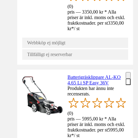
(
0
)
pris — 3350,00 kr * Alla
priser är inkl. moms och exkl.
fraktkostnader. per st
3350,00
kr
*
/
st
Webbköp ej möjligt
Tillfälligt ej reserverbar
Batterigräsklippare AL-KO
4.65 Li SP Easy 36V
Produkten har ännu inte
recenserats.
(
0
)
pris — 5995,00 kr * Alla
priser är inkl. moms och exkl.
fraktkostnader. per st
5995,00
kr
*
/
st