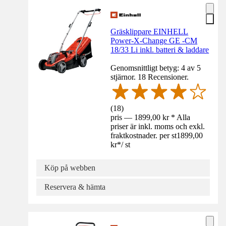
Gräsklippare EINHELL
Power-X-Change GE -CM
18/33 Li inkl. batteri & laddare
Genomsnittligt betyg: 4 av 5
stjärnor. 18 Recensioner.
(
18
)
pris — 1899,00 kr * Alla
priser är inkl. moms och exkl.
fraktkostnader. per st
1899,00
kr
*
/
st
Köp på webben
Reservera & hämta