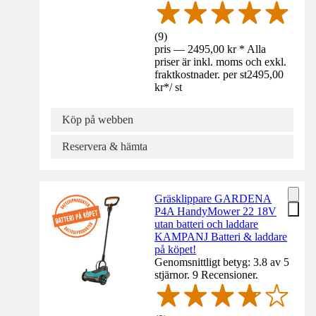
(
9
)
pris — 2495,00 kr * Alla
priser är inkl. moms och exkl.
fraktkostnader. per st
2495,00
kr
*
/
st
Köp på webben
Reservera & hämta
Gräsklippare GARDENA
P4A HandyMower 22 18V
utan batteri och laddare
KAMPANJ Batteri & laddare
på köpet!
Genomsnittligt betyg: 3.8 av 5
stjärnor. 9 Recensioner.