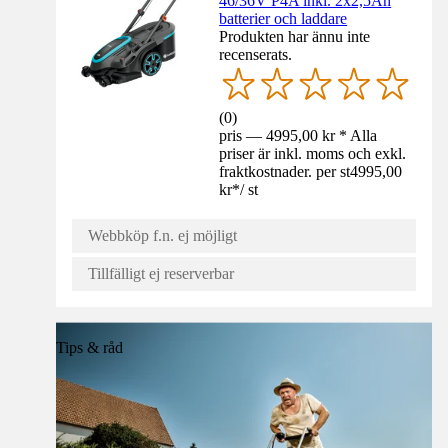
46/36V P4A inkl. 2x2,5Ah
batterier och laddare
Produkten har ännu inte
recenserats.
(
0
)
pris — 4995,00 kr * Alla
priser är inkl. moms och exkl.
fraktkostnader. per st
4995,00
kr
*
/
st
Webbköp f.n. ej möjligt
Tillfälligt ej reserverbar
Tips & råd