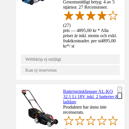
Genomsnittligt betyg: 4 av 5
stjärnor. 27 Recensioner.
(
27
)
pris — 4895,00 kr * Alla
priser är inkl. moms och exkl.
fraktkostnader. per st
4895,00
kr
*
/
st
Webbköp ej möjligt
Kan ej reserveras
Batterigräsklippare AL-KO
32.1 Li 18V inkl. 2 batterier &
laddare
Produkten har ännu inte
recenserats.