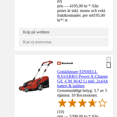
(
0
)
pris — 4195,00 kr * Alla
priser är inkl. moms och exkl.
fraktkostnader. per st
4195,00
kr
*
/
st
Köp på webben
Kan ej reserveras
Gräsklippare EINHELL
RASARRO Power-X-Change
GE -CM 36/42 Li inkl. 2x4Ah
batteri & laddare
Genomsnittligt betyg: 3.7 av 5
stjärnor. 10 Recensioner.
(
10
)
pris — 5299,00 kr * Alla