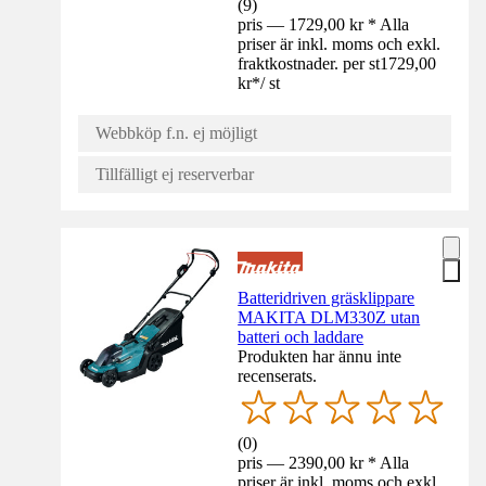
(
9
)
pris — 1729,00 kr * Alla
priser är inkl. moms och exkl.
fraktkostnader. per st
1729,00
kr
*
/
st
Webbköp f.n. ej möjligt
Tillfälligt ej reserverbar
Batteridriven gräsklippare
MAKITA DLM330Z utan
batteri och laddare
Produkten har ännu inte
recenserats.
(
0
)
pris — 2390,00 kr * Alla
priser är inkl. moms och exkl.