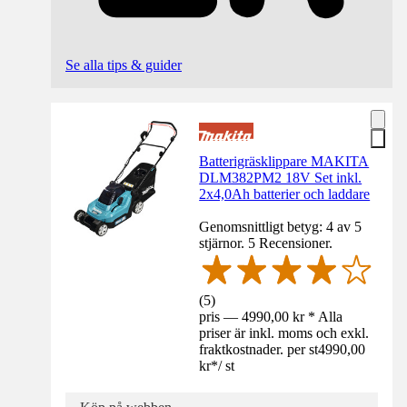
Se alla tips & guider
Batterigräsklippare MAKITA
DLM382PM2 18V Set inkl.
2x4,0Ah batterier och laddare
Genomsnittligt betyg: 4 av 5
stjärnor. 5 Recensioner.
(
5
)
pris — 4990,00 kr * Alla
priser är inkl. moms och exkl.
fraktkostnader. per st
4990,00
kr
*
/
st