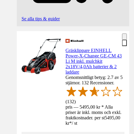
Se alla tips & guider
Gräsklippare EINHELL
Power-X-Change GE-CM 43
Li M inkl. mulchkit
2x18V/4,0Ah batterier & 2
laddare
Genomsnittligt betyg: 2.7 av 5
stjärnor. 132 Recensioner.
(
132
)
pris — 5495,00 kr * Alla
priser är inkl. moms och exkl.
fraktkostnader. per st
5495,00
kr
*
/
st