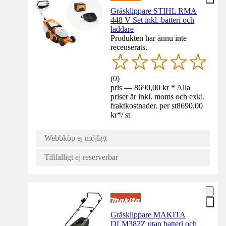
Gräsklippare STIHL RMA
448 V Set inkl. batteri och
laddare
Produkten har ännu inte
recenserats.
(
0
)
pris — 8690,00 kr * Alla
priser är inkl. moms och exkl.
fraktkostnader. per st
8690,00
kr
*
/
st
Webbköp ej möjligt
Tillfälligt ej reserverbar
Gräsklippare MAKITA
DLM382Z utan batteri och