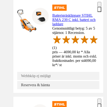
Batterigräsklippare STIHL
RMA 239 C inkl. batteri och
laddare
Genomsnittligt betyg: 5 av 5
stjärnor. 1 Recension.
(
1
)
pris — 4690,00 kr * Alla
priser är inkl. moms och exkl.
fraktkostnader. per st
4690,00
kr
*
/
st
Webbköp ej möjligt
Reservera & hämta