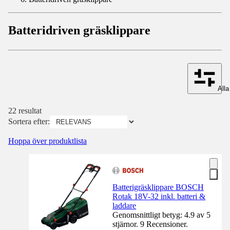
Batteridriven gräsklippare
Alla 
22 resultat
Sortera efter:
Hoppa över produktlista
Batterigräsklippare BOSCH
Rotak 18V-32 inkl. batteri &
laddare
Genomsnittligt betyg: 4.9 av 5
stjärnor. 9 Recensioner.