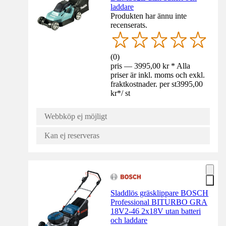
laddare
Produkten har ännu inte
recenserats.
(
0
)
pris — 3995,00 kr * Alla
priser är inkl. moms och exkl.
fraktkostnader. per st
3995,00
kr
*
/
st
Webbköp ej möjligt
Kan ej reserveras
Sladdlös gräsklippare BOSCH
Professional BITURBO GRA
18V2-46 2x18V utan batteri
och laddare