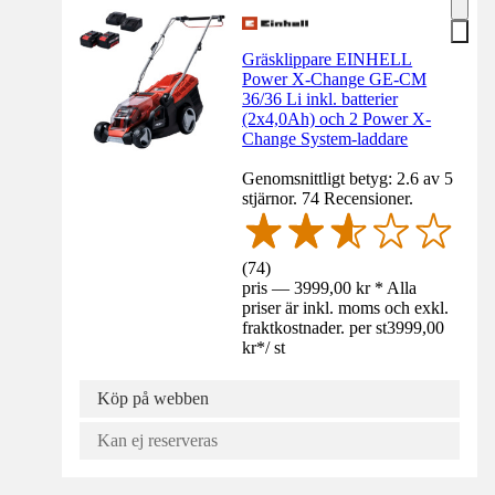
Gräsklippare EINHELL
Power X-Change GE-CM
36/36 Li inkl. batterier
(2x4,0Ah) och 2 Power X-
Change System-laddare
Genomsnittligt betyg: 2.6 av 5
stjärnor. 74 Recensioner.
(
74
)
pris — 3999,00 kr * Alla
priser är inkl. moms och exkl.
fraktkostnader. per st
3999,00
kr
*
/
st
Köp på webben
Kan ej reserveras