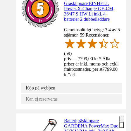
Gräsklippare EINHELL
Power-X-Change GE-CM
36/47 S HW Li inkl. 4
batterier 2 dubbelladdare
Genomsnittligt betyg: 3.4 av 5
stjärnor. 59 Recensioner.
(
59
)
pris — 7799,00 kr * Alla
priser är inkl. moms och exkl.
fraktkostnader. per st
7799,00
kr
*
/
st
Köp på webben
Kan ej reserveras
Batterigräsklippare
GARDENA PowerMax Duo