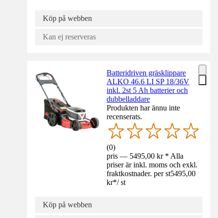
Köp på webben
Kan ej reserveras
Batteridriven gräsklippare
ALKO 46.6 LI SP 18/36V
inkl. 2st 5 Ah batterier och
dubbelladdare
Produkten har ännu inte
recenserats.
(
0
)
pris — 5495,00 kr * Alla
priser är inkl. moms och exkl.
fraktkostnader. per st
5495,00
kr
*
/
st
Köp på webben