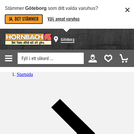
Stämmer
Göteborg
som ditt valda varuhus?
JA, DET STÄMMER
Välj annat varuhus
Göteborg
Startsida