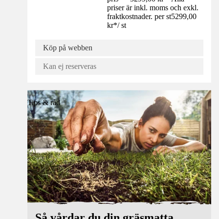
priser är inkl. moms och exkl.
fraktkostnader. per st
5299,00
kr
*
/
st
Köp på webben
Kan ej reserveras
Tips & råd
Så vårdar du din gräsmatta