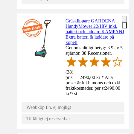
Gräsklippare GARDENA
HandyMower 22/18V inkl.
batteri och laddare KAMPANJ
Extra batteri & laddare på
köpet!
Genomsnittligt betyg: 3.9 av 5
stjärnor. 38 Recensioner.
(
38
)
pris — 2490,00 kr * Alla
priser är inkl. moms och exkl.
fraktkostnader. per st
2490,00
kr
*
/
st
Webbköp f.n. ej möjligt
Tillfälligt ej reserverbar