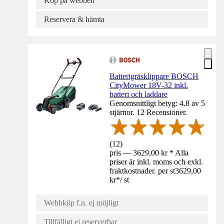
Köp på webben
Reservera & hämta
Batterigräsklippare BOSCH
CityMower 18V-32 inkl.
batteri och laddare
Genomsnittligt betyg: 4.8 av 5
stjärnor. 12 Recensioner.
(
12
)
pris — 3629,00 kr * Alla
priser är inkl. moms och exkl.
fraktkostnader. per st
3629,00
kr
*
/
st
Webbköp f.n. ej möjligt
Tillfälligt ej reserverbar